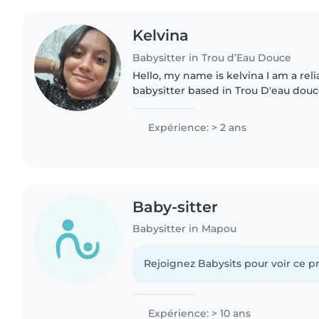
Kelvina
Babysitter in Trou d’Eau Douce
Hello, my name is kelvina I am a rel
babysitter based in Trou D'eau douce
experience taking care of children o
enjoy creating..
Expérience: > 2 ans
Baby-sitter
Babysitter in Mapou
Rejoignez Babysits pour voir ce pr
Expérience: > 10 ans