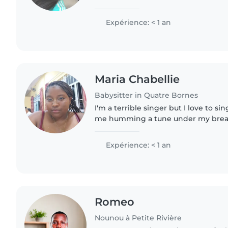
with kids' age groups from toddlers
assist with..
Expérience: < 1 an
Maria Chabellie
Babysitter in Quatre Bornes
I'm a terrible singer but I love to sin
me humming a tune under my bre
Expérience: < 1 an
Romeo
Nounou à Petite Rivière