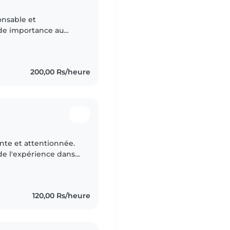
onsable et
nde importance au
s. Patiente et à
ent..
200,00 Rs/heure
ente et attentionnée.
de l'expérience dans
 soin des enfants
120,00 Rs/heure