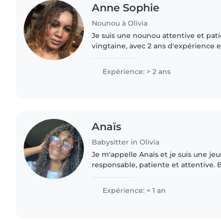
Anne Sophie
Nounou à Olivia
Je suis une nounou attentive et pat
vingtaine, avec 2 ans d'expérience 
principalement avec les bébés et les
couramment le..
Expérience: > 2 ans
Anaïs
Babysitter in Olivia
Je m'appelle Anaïs et je suis une je
responsable, patiente et attentive. 
encore d'expérience formelle, je sui
enfants et j'ai..
Expérience: < 1 an