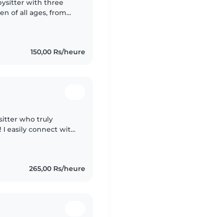
ysitter with three
en of all ages, from
French, and Swahili
150,00 Rs/heure
sitter who truly
 I easily connect with
their routines,
265,00 Rs/heure