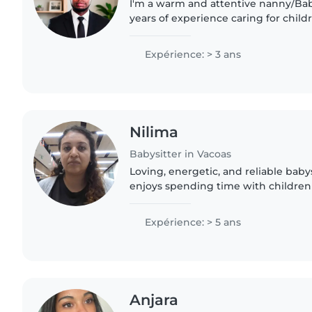
I'm a warm and attentive nanny/Bab
years of experience caring for childr
babies to teens. Fluent in English, 
with a completed..
Expérience: > 3 ans
Nilima
Babysitter in Vacoas
Loving, energetic, and reliable baby
enjoys spending time with children!
kids of all ages and adapt quickly to 
personalities,..
Expérience: > 5 ans
Anjara