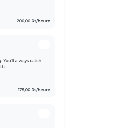
 to teens. Happy to
200,00 Rs/heure
g. You'll always catch
ath
175,00 Rs/heure