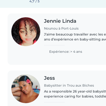
4,7 / 5
Jennie Linda
Nounou à Port-Louis
J’aime beaucoup travailler avec les en
ans d’expérience en baby-sitting a
tout-petits. Je suis patiente, respon
Je sais..
Expérience: > 4 ans
Jess
Babysitter in Trou aux Biches
As a responsible 26 year-old babysit
experience caring for babies, toddle
I'm well-equipped to provide high-qu