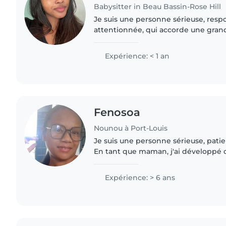
Babysitter in Beau Bassin-Rose Hill
Je suis une personne sérieuse, resp
attentionnée, qui accorde une gra
bien-être et à la sécurité des enfant
l'écoute, j'aime créer un environnem
Expérience: < 1 an
Fenosoa
Nounou à Port-Louis
Je suis une personne sérieuse, pati
En tant que maman, j'ai développé 
la garde d'enfants et j'aime prendre
dans un environnement..
Expérience: > 6 ans