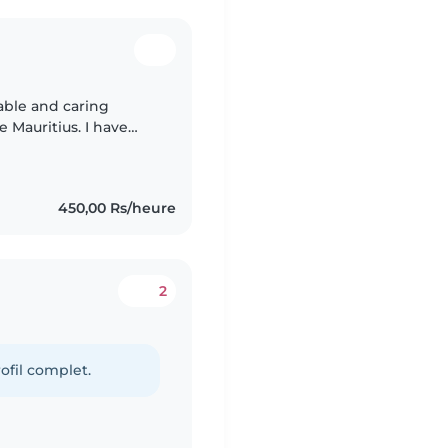
iable and caring
 Mauritius. I have
f different ages and I
450,00 Rs/heure
2
ofil complet.