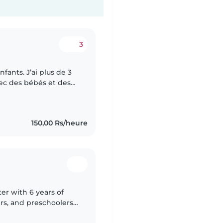
3
fants. J’ai plus de 3
vec des bébés et des
sable et attentionnée.
150,00 Rs/heure
ter with 6 years of
rs, and preschoolers,
ality childcare. I'm