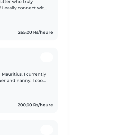
sitter who truly
 I easily connect with
their routines,
265,00 Rs/heure
 Mauritius. I currently
per and nanny. I cook
their routines, and
200,00 Rs/heure