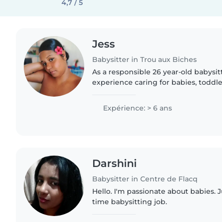
4,7 / 5
Jess
Babysitter in Trou aux Biches
As a responsible 26 year-old babysit
experience caring for babies, toddle
I'm well-equipped to provide high-qu
fluent in..
Expérience: > 6 ans
Darshini
Babysitter in Centre de Flacq
Hello. I'm passionate about babies. J
time babysitting job.