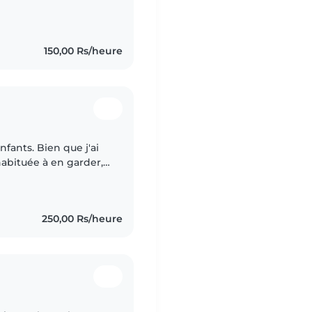
French, and Swahili
150,00 Rs/heure
nfants. Bien que j'ai
habituée à en garder,
 9ans. Je suis très à
250,00 Rs/heure