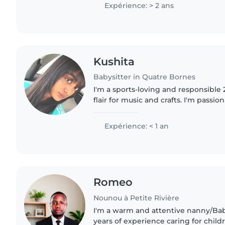
Expérience: > 2 ans
Kushita
Babysitter in Quatre Bornes
I'm a sports-loving and responsible
flair for music and crafts. I'm passi
with kids' age groups from toddlers
assist with..
Expérience: < 1 an
Romeo
Nounou à Petite Rivière
I'm a warm and attentive nanny/Bab
years of experience caring for childr