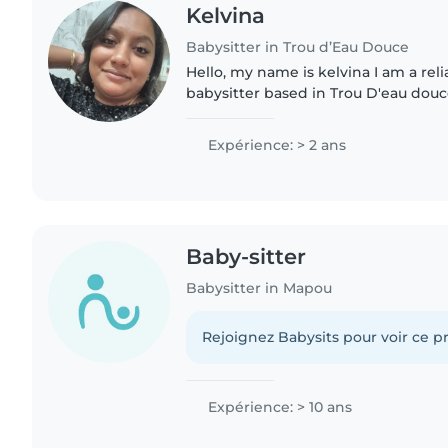
Kelvina
Babysitter in Trou d’Eau Douce
Hello, my name is kelvina I am a rel
babysitter based in Trou D'eau douce
experience taking care of children o
enjoy creating..
Expérience: > 2 ans
Baby-sitter
Babysitter in Mapou
Rejoignez Babysits pour voir ce pr
Expérience: > 10 ans