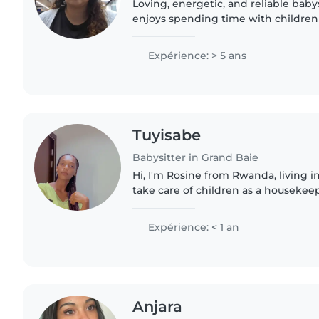
Loving, energetic, and reliable baby
enjoys spending time with children!
kids of all ages and adapt quickly to 
personalities,..
Expérience: > 5 ans
Tuyisabe
Babysitter in Grand Baie
Hi, I'm Rosine from Rwanda, living in
take care of children as a housekee
for them, play with them, help with 
keep them..
Expérience: < 1 an
Anjara