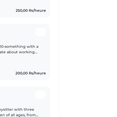
250,00 Rs/heure
 20-something with a
onate about working
 to teens. Happy to
200,00 Rs/heure
ysitter with three
en of all ages, from