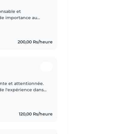
onsable et
nde importance au
s. Patiente et à
ent..
200,00 Rs/heure
ente et attentionnée.
de l'expérience dans
 soin des enfants
120,00 Rs/heure