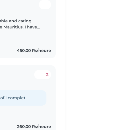
iable and caring
 Mauritius. I have
f different ages and I
450,00 Rs/heure
2
ofil complet.
260,00 Rs/heure