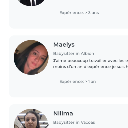
babies to teens. Fluent in English, 
with a completed..
Expérience: > 3 ans
Maelys
Babysitter in Albion
J'aime beaucoup travailler avec les e
moins d'un an d'expérience je suis 
je garde beaucoup mes frères de 6 et
l'écoute..
Expérience: > 1 an
Nilima
Babysitter in Vacoas