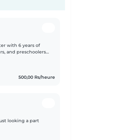
ter with 6 years of
rs, and preschoolers,
ality childcare. I'm
500,00 Rs/heure
ust looking a part