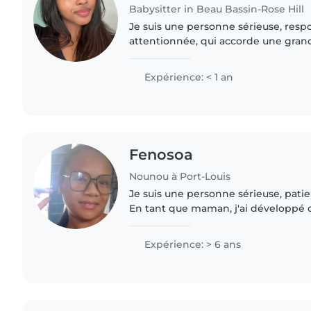
Babysitter in Beau Bassin-Rose Hill
Je suis une personne sérieuse, resp
attentionnée, qui accorde une gra
bien-être et à la sécurité des enfant
l'écoute, j'aime créer un environnem
Expérience: < 1 an
Fenosoa
Nounou à Port-Louis
Je suis une personne sérieuse, pati
En tant que maman, j'ai développé 
la garde d'enfants et j'aime prendre
dans un environnement..
Expérience: > 6 ans