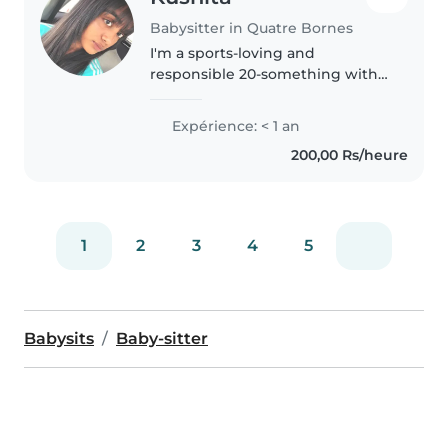
Babysitter in Quatre Bornes
I'm a sports-loving and
responsible 20-something with a
flair for music and crafts. I'm
passionate about working with
Expérience: < 1 an
kids' age groups from toddlers
200,00 Rs/heure
to teens. Happy to assist with..
1
2
3
4
5
Babysits
Baby-sitter