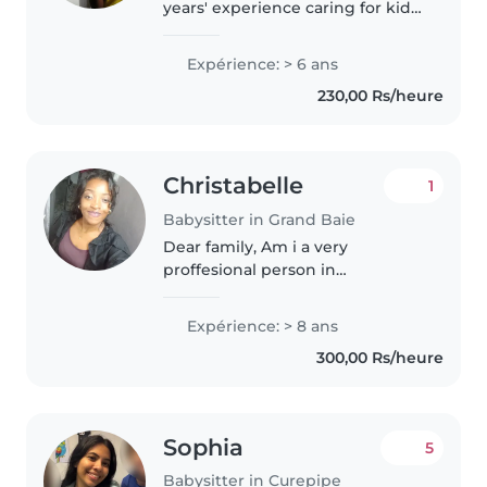
years' experience caring for kids
of all ages. I engage little ones
with drawing, music and games,
Expérience: > 6 ans
help with homework and light
230,00 Rs/heure
chores too. Punctual, cheerful..
Christabelle
1
Babysitter in Grand Baie
Dear family, Am i a very
proffesional person in
everything that i achieve .Always
aiming higher to give the best of
Expérience: > 8 ans
myself, having experiences in
300,00 Rs/heure
children care "having two kids
of..
Sophia
5
Babysitter in Curepipe