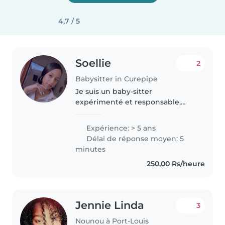
4,7 / 5
Soellie
2
Babysitter in Curepipe
Je suis un baby-sitter
expérimenté et responsable,
prêt à offrir un excellent soin et
une attention bienveillante à vos
Expérience: > 5 ans
enfants. Avec 5 années
Délai de réponse moyen: 5
d'expérience auprès des bébés,
minutes
bambins..
250,00 Rs/heure
Jennie Linda
3
Nounou à Port-Louis