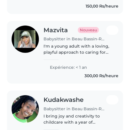
of all ages, from babies to
150,00 Rs/heure
teenagers. I'm fluent in French..
Mazvita
Nouveau
Babysitter in Beau Bassin-Rose Hill
I'm a young adult with a loving,
playful approach to caring for
kids, and I'm eager to bring
energy and creativity to your
Expérience: < 1 an
little ones' days! With a
300,00 Rs/heure
background in education, I love..
Kudakwashe
Babysitter in Beau Bassin-Rose Hill
I bring joy and creativity to
childcare with a year of
experience supporting