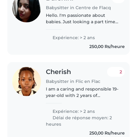
Babysitter in Centre de Flacq
Hello. I'm passionate about
babies. Just looking a part time
babysitting job.
Expérience: > 2 ans
250,00 Rs/heure
Cherish
2
Babysitter in Flic en Flac
I am a caring and responsible 19-
year-old with 2 years of
experience babysitting infants,
toddlers, and preschoolers.
Expérience: > 2 ans
While I don't have any formal
Délai de réponse moyen: 2
first aid training, I am patient..
heures
250,00 Rs/heure