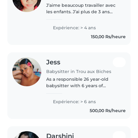
J’aime beaucoup travailler avec
les enfants. J’ai plus de 3 ans
d’expérience en baby-sitting
avec des bébés et des tout-
Expérience: > 4 ans
petits. Je suis patiente,
150,00 Rs/heure
responsable et attentionnée. Je
sais..
Jess
Babysitter in Trou aux Biches
As a responsible 26 year-old
babysitter with 6 years of
experience caring for babies,
toddlers, and preschoolers, I'm
Expérience: > 6 ans
well-equipped to provide high-
500,00 Rs/heure
quality childcare. I'm fluent in..
Darshini