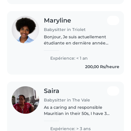
Maryline
Babysitter in Triolet
Bonjour, Je suis actuellement
étudiante en dernière année
d'université et serai diplômée
très prochainement. Sérieuse,
Expérience: < 1 an
responsable et attentive, j'ai
200,00 Rs/heure
l'habitude de m'occuper
d'enfants,..
Saira
Babysitter in The Vale
As a caring and responsible
Mauritian in their 50s, I have 3
years of experience providing
babysitting services for children
Expérience: > 3 ans