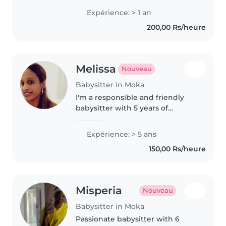
preschoolers and
Expérience: > 1 an
gradeschoolers. First aid certified
200,00 Rs/heure
and fluent in English, I'm all set
to engage your..
Melissa
Nouveau
Babysitter in Moka
I'm a responsible and friendly
babysitter with 5 years of
experience caring for babies and
toddlers. I've studied child care
Expérience: > 5 ans
and offer creative activities like
150,00 Rs/heure
drawing, reading, and..
Misperia
Nouveau
Babysitter in Moka
Passionate babysitter with 6