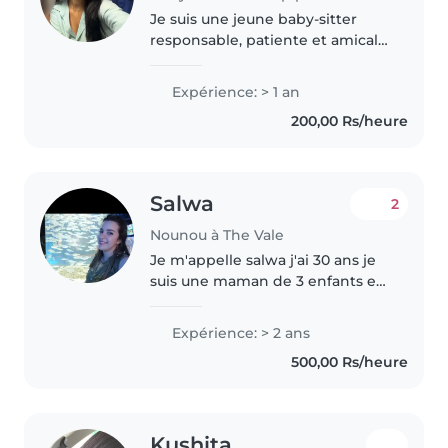
Je suis une jeune baby-sitter
responsable, patiente et amicale,
parlant anglais, espagnol et
français. Avec une année
Expérience: > 1 an
d'expérience, je m'occupe avec
200,00 Rs/heure
plaisir des tout-petits, des
écoliers..
Salwa
2
Nounou à The Vale
Je m'appelle salwa j'ai 30 ans je
suis une maman de 3 enfants et
j'aime beaucoup les enfants.
Expérience: > 2 ans
500,00 Rs/heure
Kushita