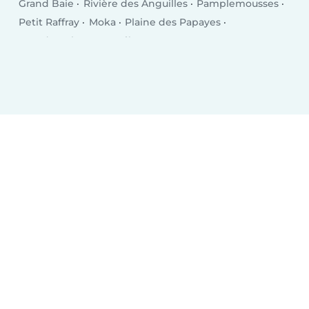
Grand Baie
Rivière des Anguilles
Pamplemousses
Petit Raffray
Moka
Plaine des Papayes
Grand Gaube
Dagotière