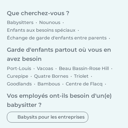
Que cherchez-vous ?
Babysitters
Nounous
Enfants aux besoins spéciaux
Échange de garde d'enfants entre parents
Offres d'emploi de babysitting
Garde d'enfants partout où vous en
Offres d'emploi de nounou
avez besoin
Agences de garde d'enfants
Port-Louis
Vacoas
Beau Bassin-Rose Hill
Curepipe
Quatre Bornes
Triolet
Goodlands
Bambous
Centre de Flacq
Saint Pierre
Grand Baie
Vos employés ont-ils besoin d'un(e)
Rivière des Anguilles
Pamplemousses
babysitter ?
Petit Raffray
Moka
Plaine des Papayes
Grand Gaube
Dagotière
Babysits pour les entreprises