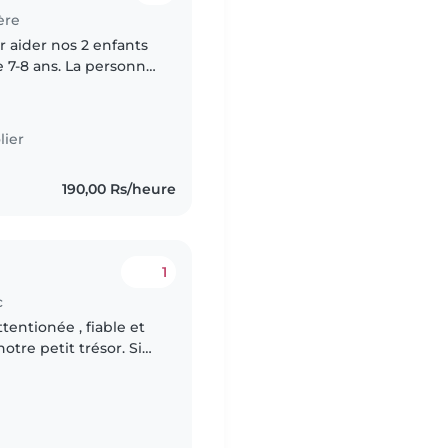
ère
 aider nos 2 enfants
e 7-8 ans. La personne
irs et superviser leurs
lier
190,00 Rs/heure
1
c
entionée , fiable et
otre petit trésor. Si
rience et savez