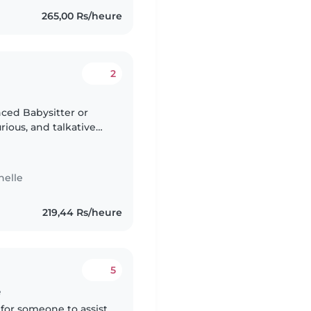
265,00 Rs/heure
2
nced Babysitter or
rious, and talkative
 someone who is
nelle
219,44 Rs/heure
5
e
 for someone to assist