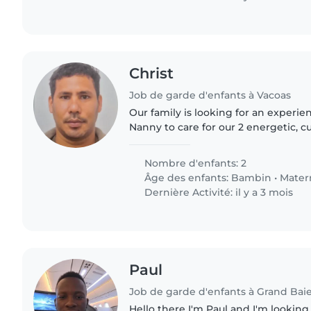
Christ
Job de garde d'enfants à Vacoas
Our family is looking for an experie
Nanny to care for our 2 energetic, cu
toddler and preschooler. We need
comfortable with cooking..
Nombre d'enfants: 2
Âge des enfants:
Bambin
•
Mater
Dernière Activité: il y a 3 mois
Paul
Job de garde d'enfants à Grand Bai
Hello there I'm Paul and I'm looking