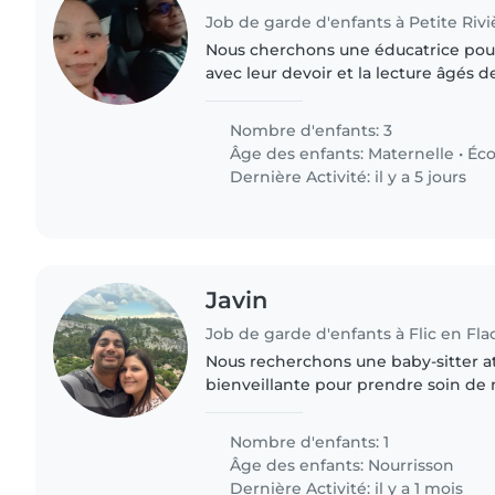
Job de garde d'enfants à Petite Rivi
Nous cherchons une éducatrice pour
avec leur devoir et la lecture âgés d
doit être à l'aise pour aider aux devo
activités..
Nombre d'enfants: 3
Âge des enfants:
Maternelle
•
Éco
Dernière Activité: il y a 5 jours
Javin
Job de garde d'enfants à Flic en Fla
Nous recherchons une baby-sitter att
bienveillante pour prendre soin de n
vous aimez les bébés, avez de l'expe
apporter douceur,..
Nombre d'enfants: 1
Âge des enfants:
Nourrisson
Dernière Activité: il y a 1 mois