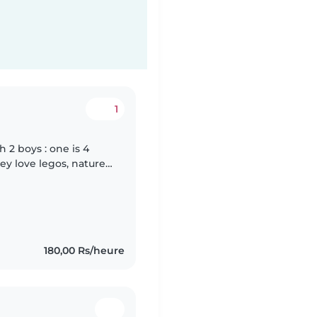
1
ey love legos, nature,
 during the week and
180,00 Rs/heure