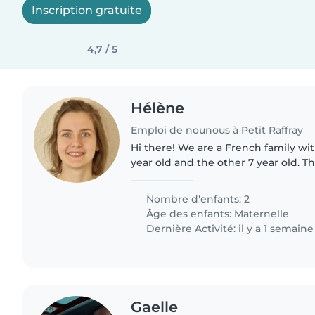
Inscription gratuite
4,7 / 5
Hélène
Emploi de nounous à Petit Raffray
Hi there! We are a French family with 2 boys : one is 4
year old and the other 7 year old. Th
and sport activites. We're working
we're looking..
Nombre d'enfants: 2
Âge des enfants:
Maternelle
Dernière Activité: il y a 1 semaine
Gaelle