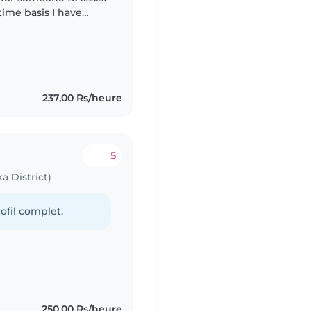
ime basis I have
ct that I run. I'm
237,00 Rs/heure
5
 District)
ofil complet.
250,00 Rs/heure