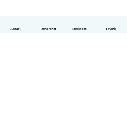
Accueil
Rechercher
Messages
Favoris
Français
Comment ça marche
Aide
Conditions et confidentialité
Tarifs
Coordonnées de l'entreprise
Babysits pour les entreprises