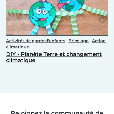
Activités de garde d'enfants
•
Bricolage
•
Action
climatique
DIY - Planète Terre et changement
climatique
Rejoignez la communauté de