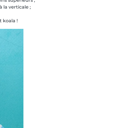
ins supérieurs ;
la verticale ;
 koala !