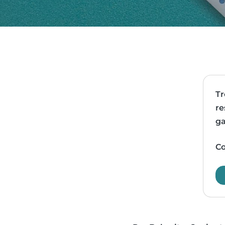
Tr
re
ga
Co