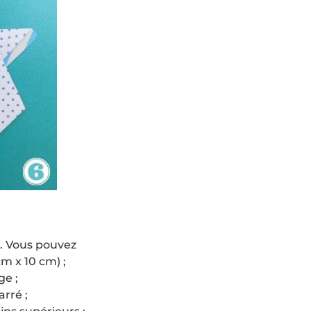
m. Vous pouvez
m x 10 cm) ;
ge ;
arré ;