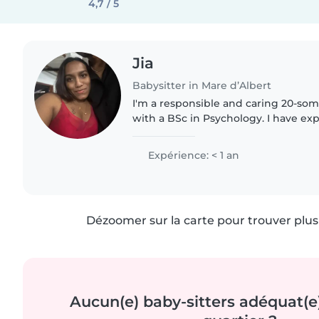
4,7 / 5
Jia
Babysitter in Mare d’Albert
I'm a responsible and caring 20-so
with a BSc in Psychology. I have ex
and preschoolers, and I love engag
and games. I'm..
Expérience: < 1 an
Dézoomer sur la carte pour trouver plus 
Aucun(e) baby-sitters adéquat(e