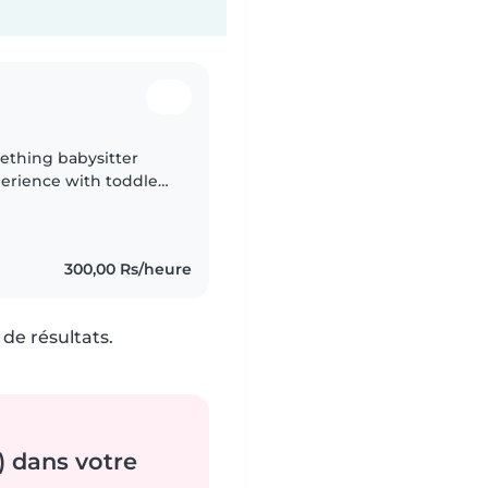
mething babysitter
perience with toddlers
ing them with reading
300,00 Rs/heure
de résultats.
) dans votre