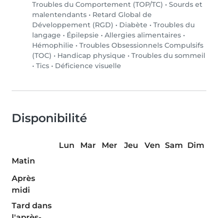
Troubles du Comportement (TOP/TC)
•
Sourds et
malentendants
•
Retard Global de
Développement (RGD)
•
Diabète
•
Troubles du
langage
•
Épilepsie
•
Allergies alimentaires
•
Hémophilie
•
Troubles Obsessionnels Compulsifs
(TOC)
•
Handicap physique
•
Troubles du sommeil
•
Tics
•
Déficience visuelle
Disponibilité
Lun
Mar
Mer
Jeu
Ven
Sam
Dim
Matin
Après
midi
Tard dans
l'après-