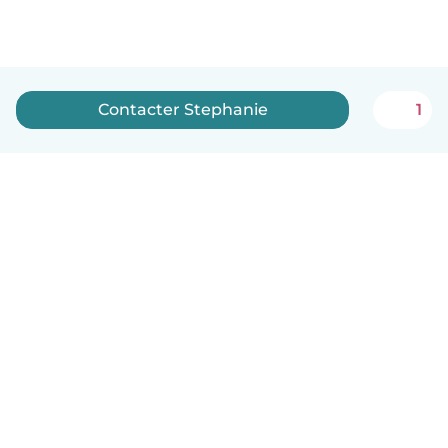
Contacter Stephanie
1
Français
Comment ça marche
Aide
Conditions et confidentialité
Tarifs
Coordonnées de l'entreprise