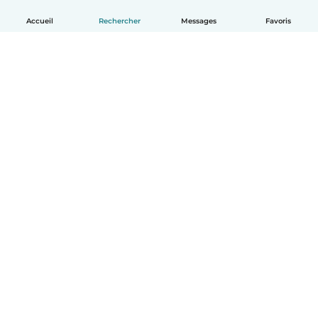
Accueil
Rechercher
Messages
Favoris
Français
Comment ça marche
Aide
Conditions et confidentialité
Tarifs
Coordonnées de l'entreprise
Babysits pour les entreprises
Les normes communautaires