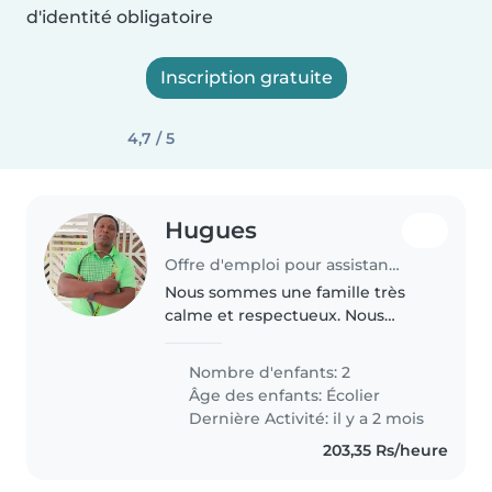
d'identité obligatoire
Inscription gratuite
4,7 / 5
Hugues
Offre d'emploi pour assistante maternelle à Grand Gaube
Nous sommes une famille très
calme et respectueux. Nous
sommes 5 Nous et nos trois
enfants llés à Maurice depuis
Nombre d'enfants: 2
4ans déjà .Notre fille 18ans et nos
Âge des enfants:
Écolier
garçons 9 et 6 ans
Dernière Activité: il y a 2 mois
203,35 Rs/heure