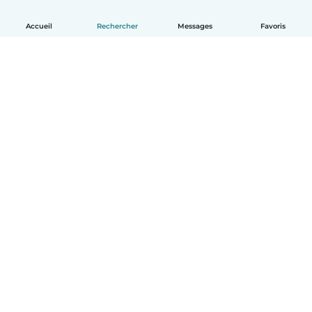
Accueil
Rechercher
Messages
Favoris
Français
Comment ça marche
Aide
Conditions et confidentialité
Tarifs
Coordonnées de l'entreprise
Babysits pour les entreprises
Les normes communautaires