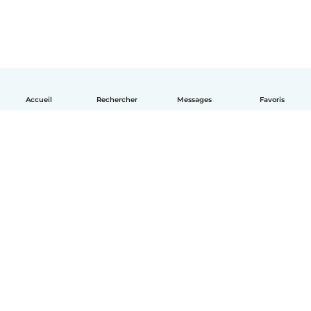
Accueil
Rechercher
Messages
Favoris
Français
Comment ça marche
Aide