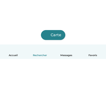
Carte
Accueil
Rechercher
Messages
Favoris
Français
Comment ça marche
Aide
Conditions et confidentialité
Tarifs