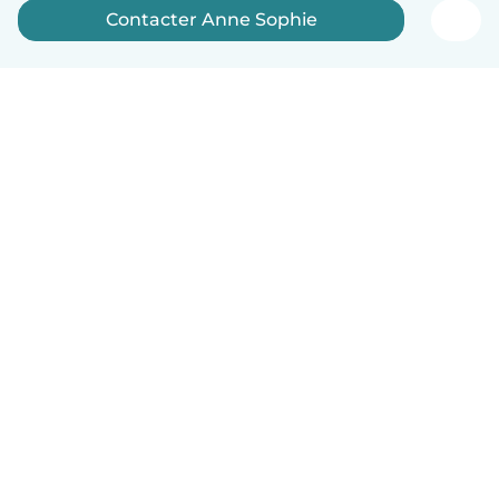
Contacter Anne Sophie
Français
Comment ça marche
Aide
Conditions et confidentialité
Tarifs
Coordonnées de l'entreprise
Babysits pour les entreprises
Les normes communautaires